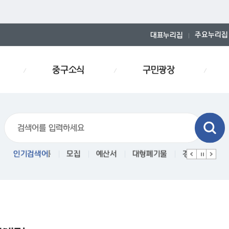
주요누리집
대표누리집
중구소식
구민광장
차
인기검색어
중구통
모집
예산서
대형폐기물
경로당
인사이