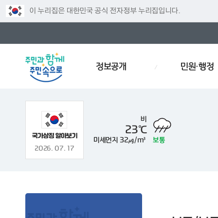
이 누리집은 대한민국 공식 전자정부 누리집입니다.
정보공개
민원·행정
비
23℃
미세먼지
32㎍/m³
보통
물
경로당
인사이동
감사
폐기물스티커
폐기물
주
2026. 07. 17