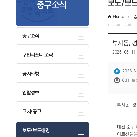
보도/보
중구소식
Home
중구소식
부사동, 
2026-06-11
구민리포터 소식
2026.
공지사항
6.11.
입찰정보
부사동, 경
고시/공고
대전 중구
보도/보도해명
어르신들을