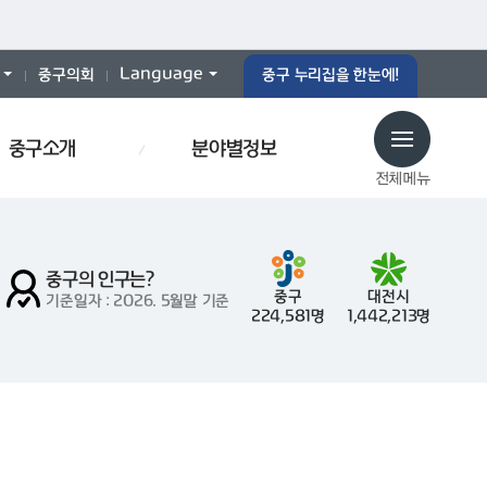
Language
중구의회
중구 누리집을 한눈에!
중구소개
분야별정보
전체메뉴
중구의 인구는?
중구
대전시
기준일자 : 2026. 5월말 기준
224,581명
1,442,213명
동
감사
폐기물스티커
폐기물
주차
중구통
모집