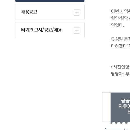
이번 사업
채용공고
혈압·혈당 
얻었다.
타기관 고시/공고/채용
류성일 동
다하겠다”
<사진설명
담당자: 부
공공
자유이