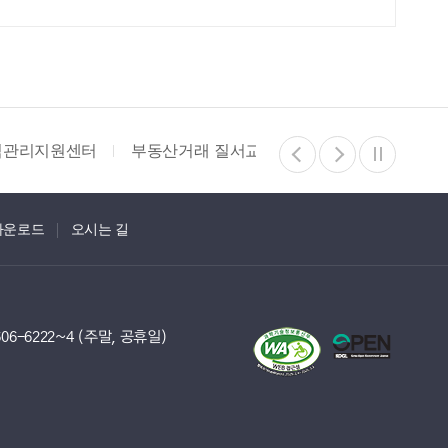
교란행위 신고센터
복지지도
중구체육회 홈페이지
부
다운로드
오시는 길
06-6222~4 (주말, 공휴일)