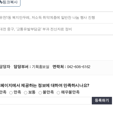
링크복사
유천1동 복지만두레, 저소득 취약계층에 밑반찬 나눔 행사 진행
대전 중구, ‘교통유발부담금’ 부과 전산자료 정비
담당자
담당부서 :
기획홍보실
연락처 :
042-606-6162
 페이지에서 제공하는 정보에 대하여 만족하시나요?
만족
만족
보통
불만족
매우불만족