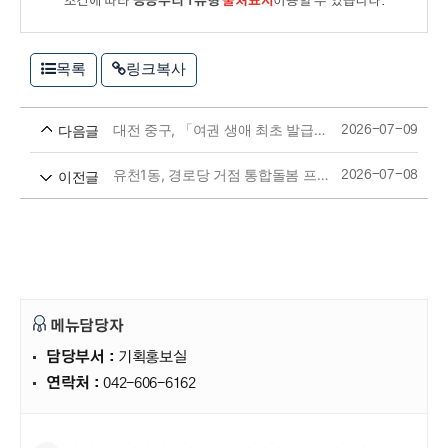
조건에 따라
공공누리 1유형
출처표시
이용할 수 있습니다.
목록
링크복사
대전 중구, 「여권 생애 최초 발급자」기념품 배부
다음글
2026-07-09
유천1동, 경로당 거점 통합돌봄 프로그램 운영
이전글
2026-07-08
메뉴담당자
담당부서 :
기획홍보실
연락처 :
042-606-6162
만족도조사