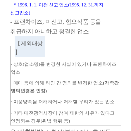
* 1996. 1. 1.
이전 신고 업소
(1995. 12. 31.
까지
신고업소
)
-
프랜차이즈
,
미신고
,
혐오식품 등을
취급하지 아니하고 청결한 업소
【
제외대상
】
∙
상호
(
업소명
)
를 변경한 사실이 있거나 프랜차이즈
업소
∙
매매 등에 의해 타인 간 명의를 변경한 업소
(
가족간
명의변경은 인정
)
∙
미풍양속을 저해하거나 저해할 우려가 있는 업소
∙
기타 대전광역시장이 참여 제한의 사유가 있다고
인정되는 경우
(
위법 행위 등
)