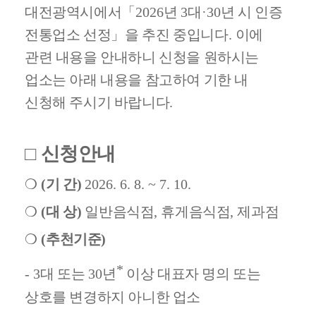
대전광역시에서
「
2026
년
3
대
·30
년 시 인증
전통업소 선정
」
을 추진 중입니다
.
이에
관련 내용을 안내하니 신청을 원하시는
업소는 아래 내용을 참고하여 기한 내
신청해 주시기 바랍니다
.
□
신청안내
❍
(
기 간
)
2026. 6. 8. ~ 7. 10.
❍
(
대 상
)
일반음식점
,
휴게음식점
,
제과점
❍
(
추천기준
)
*
- 3
대 또는
30
년
이상 대표자 명의 또는
상호를 변경하지 아니한 업소