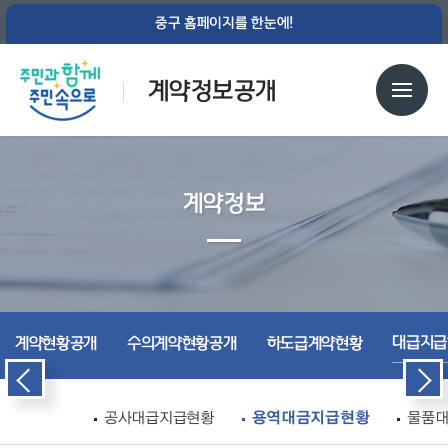
중구 홈페이지를 한눈에!
계약정보공개
계약정보
대급지급
계약현황공개
수의계약현황공개
하도급계약현황
공사대급지급현황
용역대금지급현황
물품