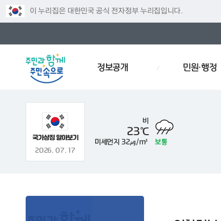
이 누리집은 대한민국 공식 전자정부 누리집입니다.
정보공개
민원·행정
비
23℃
미세먼지
32㎍/m³
보통
주차
인사
경로당
예산서
인사이동
효문화
2026. 07. 17