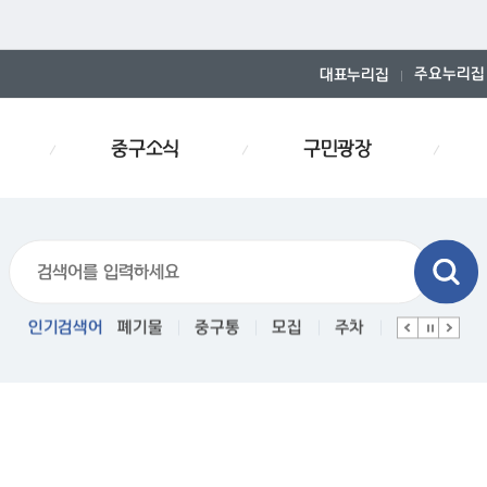
주요누리집
대표누리집
중구소식
구민광장
폐기물스티커
인기검색어
폐기물
중구통
모집
주차
인사
경