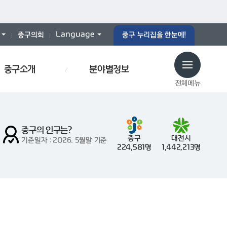
Language
중구의회
중구 누리집을 한눈에!
중구소개
분야별정보
전체메뉴
중구의 인구는?
중구
대전시
기준일자 : 2026. 5월말 기준
224,581명
1,442,213명
로당
예산서
인사이동
효문화
폐기물스티커
폐기물