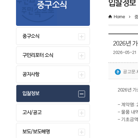
입찰정보
중구소식
Home
중구소식
2026년
2026-05-21
구민리포터 소식
공고문.
공지사항
2026년
입찰정보
- 계약명:
고시/공고
- 물품 내
- 기초금액:
보도/보도해명