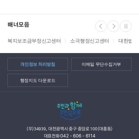
배너모음
복지보조금부정신고센터
소극행정신고센터
대한법률
개인정보 처리방침
이메일 무단수집거부
행정지도 다운로드
(우)34939, 대전광역시 중구 중앙로 100(대흥동)
042 - 606 - 6114
대표전화