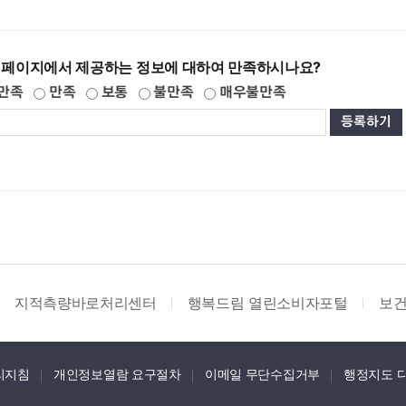
 페이지에서 제공하는 정보에 대하여 만족하시나요?
만족
만족
보통
불만족
매우불만족
지적측량바로처리센터
행복드림 열린소비자포털
보
리지침
개인정보열람 요구절차
이메일 무단수집거부
행정지도 