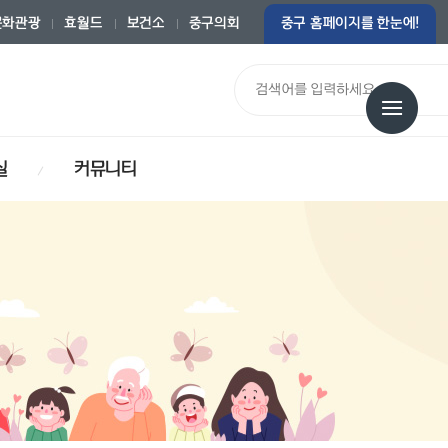
문화관광
효월드
보건소
중구의회
중구 홈페이지를 한눈에!
통합검색
실
커뮤니티