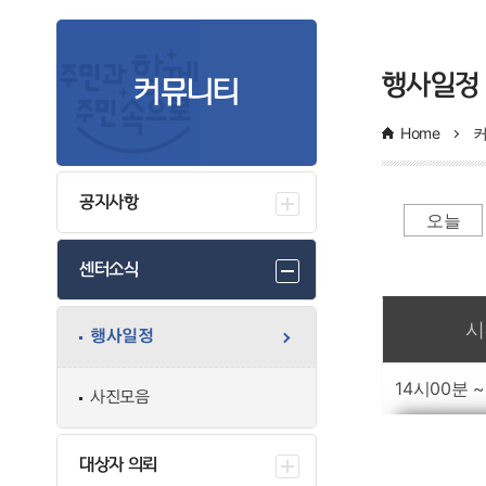
행사일정
커뮤니티
Home
공지사항
오늘
센터소식
일간 부서일정관리
시
행사일정
14시00분 
사진모음
대상자 의뢰