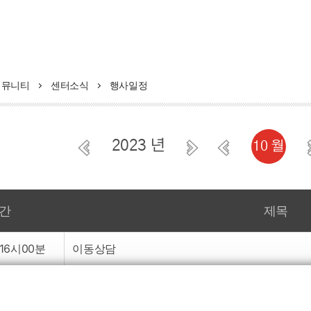
커뮤니티
센터소식
행사일정
2023 년
10 월
간
제목
~16시00분
이동상담