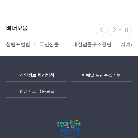
배너모음
털렴
국민신문고
대한법률구조공단
지적측량바로처리
개인정보 처리방침
이메일 무단수집거부
행정지도 다운로드