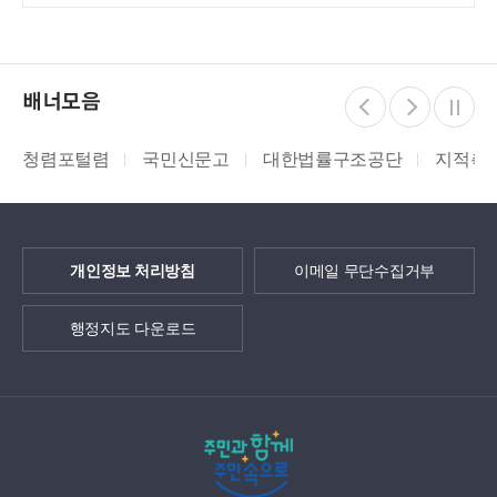
배너모음
청렴포털렴
국민신문고
대한법률구조공단
지적측
개인정보 처리방침
이메일 무단수집거부
행정지도 다운로드