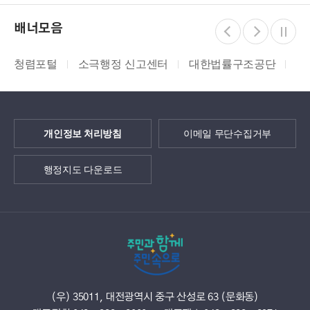
배너모음
청렴포털
소극행정 신고센터
대한법률구조공단
지
개인정보 처리방침
이메일 무단수집거부
행정지도 다운로드
(우) 35011, 대전광역시 중구 산성로 63 (문화동)