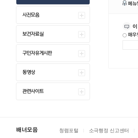
메뉴
사진모음
만족도조사
이
보건자료실
매우
구민자유게시판
동영상
관련사이트
청렴포털
소극행정 신고센터
대한법률구
배너모음