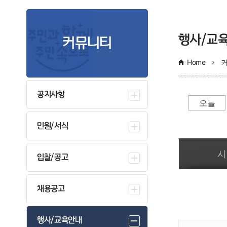
의료비지원사업
행사/교
커뮤니티
희귀질환자 의료비지원
소아암환자 
Home
성인암환자 의료비지원
노인 개안수술
노인 무릎인공관절 수술지원
난임(불임)부
공지사항
오늘
청소년 산모 임신.출산 의료비 지원사업
미숙아 및 
신생아 청각선별검사
선천성대사이
민원/서식
일간 부서일정관리
고위험 임산부 의료비 지원사업
임신 사전건
시
입찰/공고
영구 불임예상 난자 · 정자 냉동 지원
채용공고
행사/교육안내