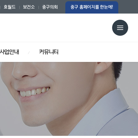
효월드
보건소
중구의회
중구 홈페이지를 한눈에!
사업안내
커뮤니티
중구건강생활지원센터
보건행정서비스헌장
방사선 촬영안내
감염병 예방사업
채용공고
방역소독사업
감염병관리
구민자유게시판
HIV 감염인 예방관리사업
결핵관리사업