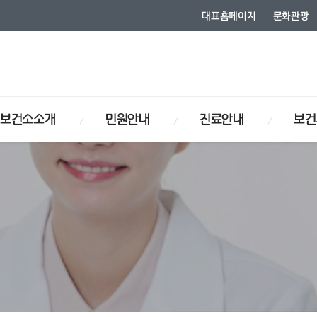
대표홈페이지
문화관광
보건소소개
민원안내
진료안내
보건
연혁
안내
내
사업
식
보건소기구
사전정보공개
물리치료안내
장기·인체조직 기증희망등록
입찰/공고
사업
건강관리사업
암검진사업
보건자료실
암 환자 관리사업
시는길
포털
보건소안내
거짓청구요양기관공표
이트