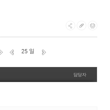
건강증진사업
금연사업
사업
건강생활실천사업
영양플러스사업
사업
의료급여수급권자 건강검진 사업
25 일
원사업
한의약건강증진사업
담당자
정신건강사업
정신건강사업