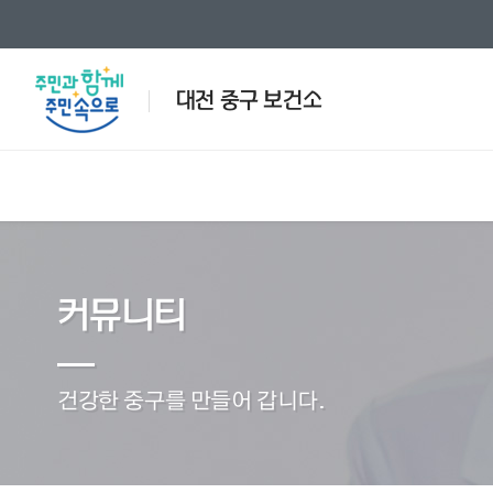
대전 중구 보건소
인사말
제증명발급안내
일반진료안내
국가예방접종 지원사업
공지사항
보건소
인허가
검사안
방문보건
민원/서
커뮤니티
국가예방접종 지원사업
방문
예방접종안내
국가
행사/교육안내
사진모음
예방접종별정보
재가 
전화번호안내
의약업소현황
한의진료안내
찾아오
응급의료
건강한 중구를 만들어 갑니다.
동영상
관련사
건강정책과
건강증진과