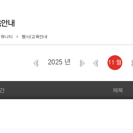
모자보건사업
육안내
의료비지원
모자보건사업
커뮤니티
행사/교육안내
산모·신생아 건강관리지원
비 지원 사업
영유아 건강검진 사업
부 지원사업
B형간염 주산기감염 예방
2025 년
11 월
선천성이상아 의료비지원사업
저소득층기저귀조제분유지
상검사 및 환아관리
임신부 및 배우자 백일해
예방접종비 지원사업
강관리 지원사업
간
제목