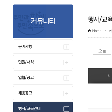
의료비지원사업
행사/교
커뮤니티
희귀질환자 의료비지원
소아암환자 
Home
성인암환자 의료비지원
노인 개안수술
노인 무릎인공관절 수술지원
난임(불임)부
공지사항
오늘
청소년 산모 임신.출산 의료비 지원사업
미숙아 및 
신생아 청각선별검사
선천성대사이
민원/서식
일간 부서일정관리
고위험 임산부 의료비 지원사업
임신 사전건
시
입찰/공고
영구 불임예상 난자 · 정자 냉동 지원
채용공고
행사/교육안내