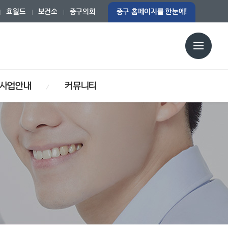
효월드
보건소
중구의회
중구 홈페이지를 한눈에!
사업안내
커뮤니티
중구건강생활지원센터
보건행정서비스헌장
방사선 촬영안내
감염병 예방사업
채용공고
방역소독사업
감염병관리
구민자유게시판
HIV 감염인 예방관리사업
결핵관리사업