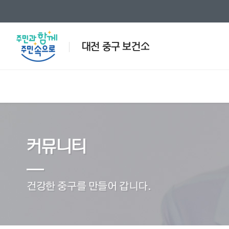
대전 중구 보건소
인사말
제증명발급안내
일반진료안내
국가예방접종 지원사업
공지사항
보건소
인허가
검사안
방문보건
민원/서
커뮤니티
국가예방접종 지원사업
방문
예방접종안내
국가
행사/교육안내
사진모음
예방접종별정보
재가 
전화번호안내
의약업소현황
한의진료안내
찾아오
응급의료
건강한 중구를 만들어 갑니다.
동영상
관련사
건강정책과
건강증진과