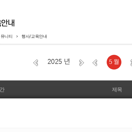
모자보건사업
육안내
의료비지원
모자보건사업
커뮤니티
행사/교육안내
산모·신생아 건강관리지원
비 지원 사업
영유아 건강검진 사업
부 지원사업
B형간염 주산기감염 예방
2025 년
5 월
선천성이상아 의료비지원사업
저소득층기저귀조제분유지
상검사 및 환아관리
임신부 및 배우자 백일해
예방접종비 지원사업
강관리 지원사업
간
제목