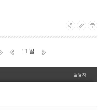
건강증진사업
금연사업
사업
건강생활실천사업
영양플러스사업
사업
의료급여수급권자 건강검진 사업
11 일
원사업
한의약건강증진사업
담당자
정신건강사업
정신건강사업