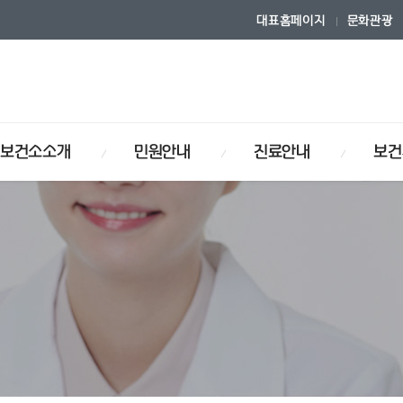
대표홈페이지
문화관광
보건소소개
민원안내
진료안내
보건
연혁
안내
내
사업
식
보건소기구
사전정보공개
물리치료안내
장기·인체조직 기증희망등록
입찰/공고
사업
건강관리사업
암검진사업
보건자료실
암 환자 관리사업
시는길
포털
보건소안내
거짓청구요양기관공표
이트