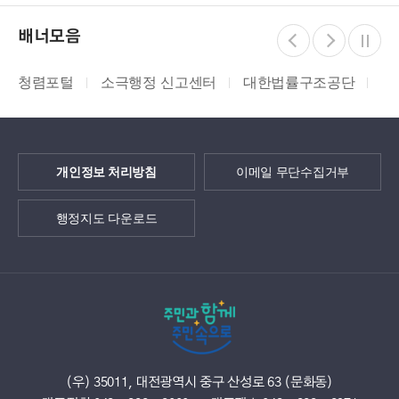
배너모음
청렴포털
소극행정 신고센터
대한법률구조공단
지적
개인정보 처리방침
이메일 무단수집거부
행정지도 다운로드
(우) 35011, 대전광역시 중구 산성로 63 (문화동)