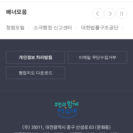
배너모음
청렴포털
소극행정 신고센터
대한법률구조공단
지
개인정보 처리방침
이메일 무단수집거부
행정지도 다운로드
(우) 35011, 대전광역시 중구 산성로 63 (문화동)