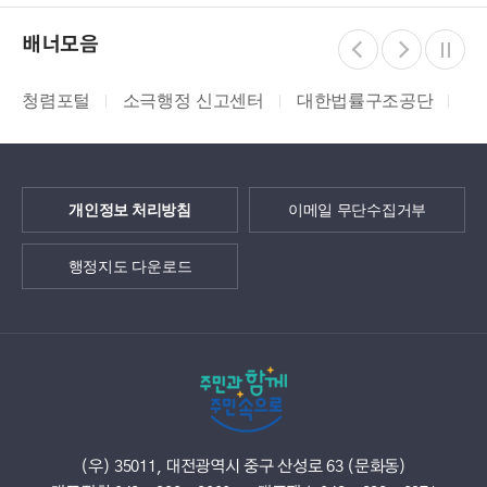
배너모음
청렴포털
소극행정 신고센터
대한법률구조공단
지적
개인정보 처리방침
이메일 무단수집거부
행정지도 다운로드
(우) 35011, 대전광역시 중구 산성로 63 (문화동)