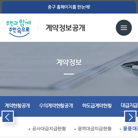
중구 홈페이지를 한눈에!
계약정보공개
계약정보
대급지급
계약현황공개
수의계약현황공개
하도급계약현황
공사대급지급현황
용역대금지급현황
물품대