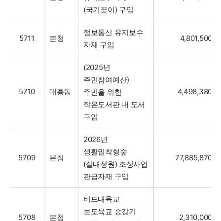
(국기꽂이) 구입
정보통신 유지보수
5711
본청
4,801,500
자재 구입
(2025년
주민참여예산)
5710
대흥동
4,498,380
주민을 위한
작은도서관 내 도서
구입
2026년
생활밀착형숲
5709
본청
77,885,870
(실내정원) 조성사업
관급자재 구입
버드내육교
보도육교 승강기
5708
본청
2,310,000