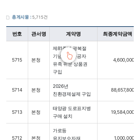
총게시물 :
5,715건
대금지급현황 표
대금지급현황 목록으로 번호, 구분, 관서명, 계약명, 계약금액, 계약일, 계약상대자로 구분하여 안내합니다.
번호
관서명
계약명
최종계약금액
제81주년 광복절
기념 독립유공자
5715
본청
4,600,000
유족 위문 상품권
구입
2026년
5714
본청
88,657,800
친환경제설제 구입
태양광 도로표지병
5713
본청
19,584,000
구매 설치
가로등
5712
본청
1,000,000
유지보수자재