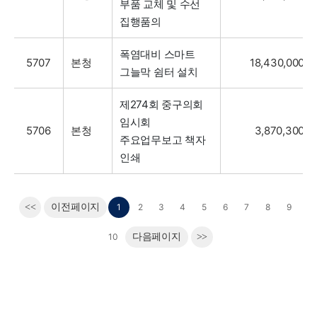
부품 교체 및 수선
집행품의
폭염대비 스마트
5707
본청
18,430,000
그늘막 쉼터 설치
제274회 중구의회
임시회
5706
본청
3,870,300
주요업무보고 책자
인쇄
<<
이전페이지
1
2
3
4
5
6
7
8
9
10
다음페이지
>>