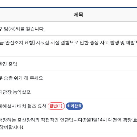
제목
구 임(林)씨를 찾습니다.
긴급 안전조치 요청] 샤워실 시설 결함으로 인한 중상 사고 발생 및 재발 
완견 출입
무 숨좀 쉬게 해 주세요
디광장 농약살포
화해설사 배치 협조 요청
답변(1)
처리완료
행장려는 출산장려와 직접적인 연관입니다(9월1일14시 대전역 광장 
 참여합시다)