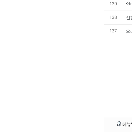
139
인
138
신
137
오
메뉴