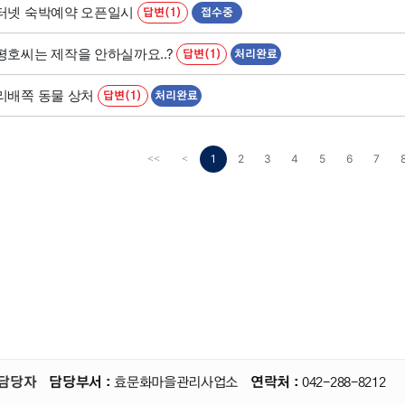
터넷 숙박예약 오픈일시
답변(1)
접수중
평호씨는 제작을 안하실까요..?
답변(1)
처리완료
리배쪽 동물 상처
답변(1)
처리완료
1
2
3
4
5
6
7
<<
<
담당자
담당부서 :
효문화마을관리사업소
연락처 :
042-288-8212