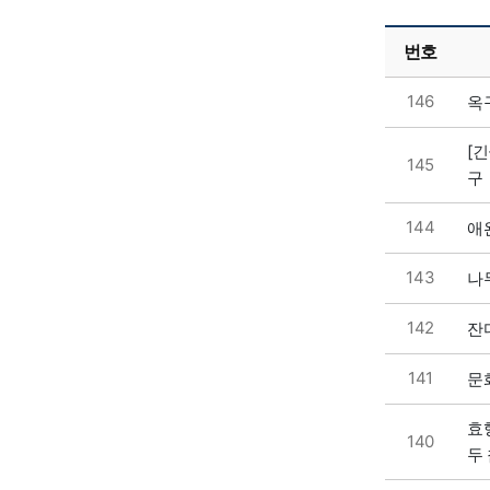
자유게시판 목록 으로 번호, 제목, 작성자, 조회수, 등록 일로 나열 되고 있습니다.
번호
146
옥
[
145
구
144
애
143
나
142
잔
141
문
효
140
두