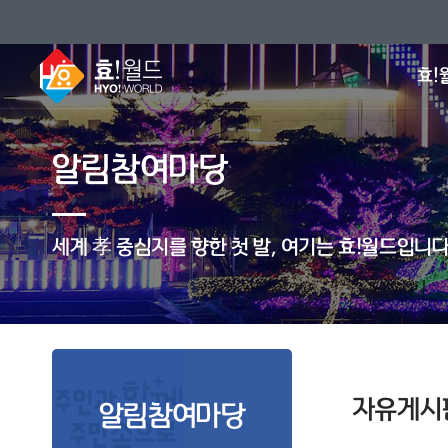
효!
알림참여마당
세계 孝 중심지를 향한 첫 발, 여기는 효!월드입니다
자유게시
알림참여마당