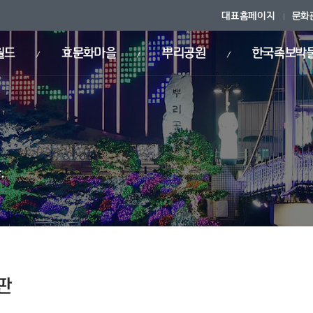
대표홈페이지
문화
월드
효문화마을
뿌리공원
한국족보박
.
판