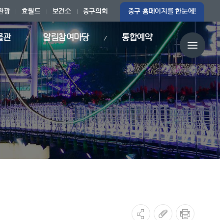
관광
효월드
보건소
중구의회
중구 홈페이지를 한눈에!
물관
알림참여마당
통합예약