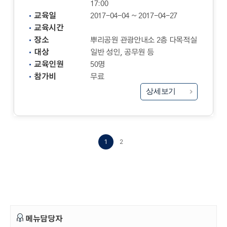
17:00
교육일
2017-04-04 ~ 2017-04-27
교육시간
장소
뿌리공원 관광안내소 2층 다목적실
대상
일반 성인, 공무원 등
교육인원
50명
참가비
무료
상세보기
1
2
메뉴담당자