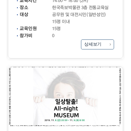
교육시간
14:00 ~ 16:00 (2H)
장소
한국족보박물관 3층 전통교육실
대상
공무원 및 대전시민(일반성인)
15명 이내
교육인원
15명
참가비
0
상세보기