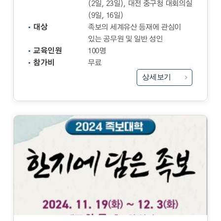
(2일, 23일), 대전 중구청 대회의실
(9일, 16일)
대상
족보의 세계유산 등재에 관심이
있는 공무원 및 일반 성인
교육인원
100명
참가비
무료
상세보기