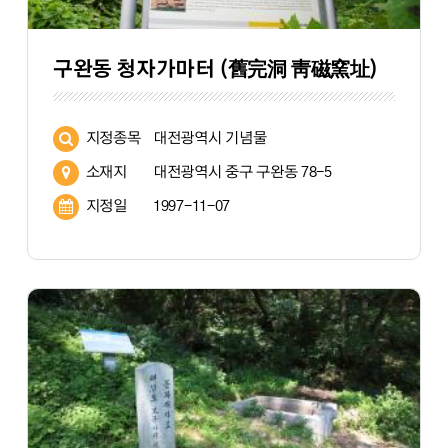
구완동 청자가마터 (舊完洞 靑磁窯址)
지정종목
대전광역시 기념물
소재지
대전광역시 중구 구완동 78-5
지정일
1997-11-07