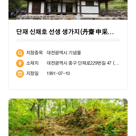
단재 신채호 선생 생가지(丹齋 申采浩 先生 生家址)
지정종목
대전광역시 기념물
소재지
대전광역시 중구 단재로229번길 47 (어남동 233 외 12필지)
지정일
1991-07-10