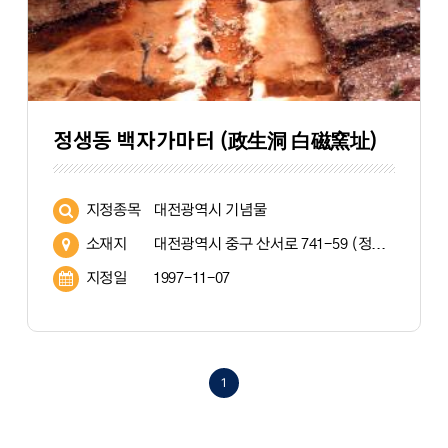
정생동 백자가마터 (政生洞 白磁窯址)
지정종목
대전광역시 기념물
소재지
대전광역시 중구 산서로 741-59 (정생동 4-3 외)
지정일
1997-11-07
1