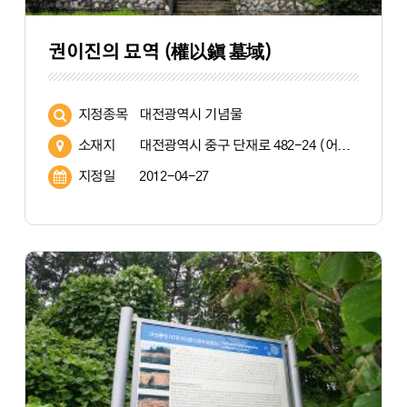
권이진의 묘역 (權以鎭 墓域)
지정종목
대전광역시 기념물
소재지
대전광역시 중구 단재로 482-24 (어남동 71) ※(묘소)어남동 산 6(귀후재 뒤편)
지정일
2012-04-27