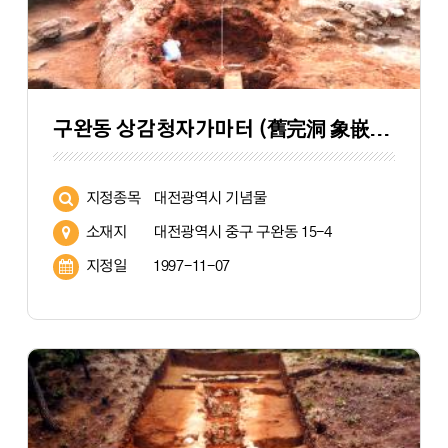
구완동 상감청자가마터 (舊完洞 象嵌靑磁窯址)
지정종목
대전광역시 기념물
소재지
대전광역시 중구 구완동 15-4
지정일
1997-11-07