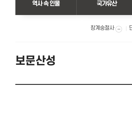
역사 속 인물
국가유산
젊음과 낭만
고난과 나라
문화예술의 
창계숭절사
주차장안내
원도심의 과
보문산성
전설/유래