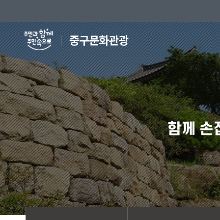
가보고 싶은 그 곳, 중구
축제와 공연
역사탐방
여행안내
중구 10경
효문화뿌리
역사 속 인
안내도
뿌리공원
단재 신채
테마관광안
효 문화 실천에 앞장서는 중구의
중구의 역사, 민속문화 정보를
중구의 다양한 축제와 공연을 즐겨보세요!​​
중구 여행의 가이드를 안내합니다.​
함께 손잡
관광명소를 소개합니다.
안내합니다.
온라인 공
관광자료신
효문화마을
중구탐방지
단재신채호
거업재
전통과 현