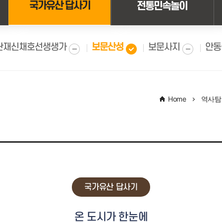
국가유산 답사기
전통민속놀이
이 있는 곳
소개
사진 
사랑 이야기
걷고 싶은 보문산
영상 
공간
볼거리, 즐길거리
단재신채호선생생가
보문산성
보문사지
안동
국가유산
거와 현재
기념비
주변관광지
Home
역사탐
중구3名100선
국가유산 답사기
온 도시가 한눈에