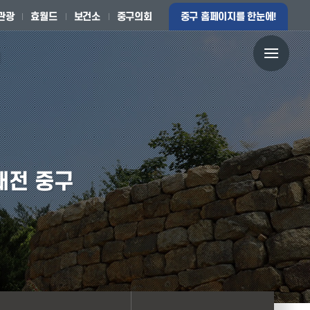
관광
효월드
보건소
중구의회
중구 홈페이지를 한눈에!
이달의 공연
국가유산 답사기
전통시장
중구만의 효!월드
창계숭절사
효월드 소개
 대전 중구
단재신채호선생생가
효문화마을
보문산성
뿌리공원
보문사지
한국족보박물관
안동권씨 유회당종가
 사진 및 영상
상점가 거리
관광코스
전통민속놀이