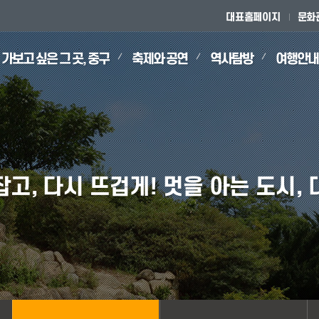
대표홈페이지
문화
가보고 싶은 그 곳, 중구
축제와 공연
역사탐방
여행안내
축제
물
마을 축제
국가유산
중구 맛집
호
내도
대전 오-월드
국가등록문화유산
빵축제
보문산
고, 다시 뜨겁게! 멋을 아는 도시,
연관
청
국가무형유산
칼국수축제
관리원
봉소루
유회당
도
시 유형문화유산
3대 30년 전통업소
선생생가
여경암
창계숭절사
시 무형유산
모범음식점
시 기념물
착한가격업소
시 문화유산자료
음식점 위생등급제
시 등록문화유산
안심식당
재의 원도심
대전의 보물,보문산
중구의