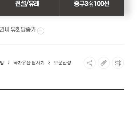
전설/유래
중구3名100선
속 중구
孝문화를 만나다.
부사칠석놀이
속 중구
근대문화길을 걷다
문창동 엿장수 놀이
원도심 낭만을 느끼다
유천동산신제와 버드내거리제
권씨 유회당종가
보문산 자연을 벗삼다
버드내보싸움놀이
무수동산신제 및 토제마짐대놀이
방
국가유산 답사기
보문산성