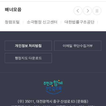
배너모음
청렴포털
소극행정 신고센터
대한법률구조공단
지
개인정보 처리방침
이메일 무단수집거부
행정지도 다운로드
(우) 35011, 대전광역시 중구 산성로 63 (문화동)