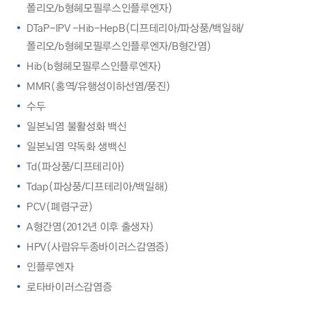
폴리오/b형헤모필루스인플루엔자)
DTaP-IPV -Hib-HepB(디프테리아/파상풍/백일해/
폴리오/b형헤모필루스인플루엔자/B형간염)
Hib(b형헤모필루스인플루엔자)
MMR(홍역/유행성이하선염/풍진)
수두
일본뇌염 불활성화 백신
일본뇌염 약독화 생백신
Td(파상풍/디프테리아)
Tdap(파상풍/디프테리아/백일해)
PCV(폐렴구균)
A형간염(2012년 이후 출생자)
HPV(사람유두종바이러스감염증)
인플루엔자
로타바이러스감염증