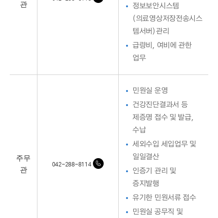
관
정보보안시스템
(의료영상저장전송시스
템서버)관리
급량비, 여비에 관한
업무
민원실 운영
건강진단결과서 등
제증명 접수 및 발급,
수납
세외수입 세입업무 및
주무
일일결산
042-288-8114
관
인증기 관리 및
증지발행
유기한 민원서류 접수
민원실 공무직 및