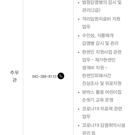
법정감염병의 감시 및
관리(2급)
격리입원치료비 지원
업무
수인성, 식품매개
감염병 감시 및 관리
한센인 지원사업 관련
업무 - 재가한센인
생계비 지원 -
주무
한센인피해사건
042-288-8133
관
진상조사 및 위로지원
뷰박스 활용 어린이집
손씻기 교육 운영
코로나19 치료제 관련
업무
코로나19 감염취약시설
관리 등