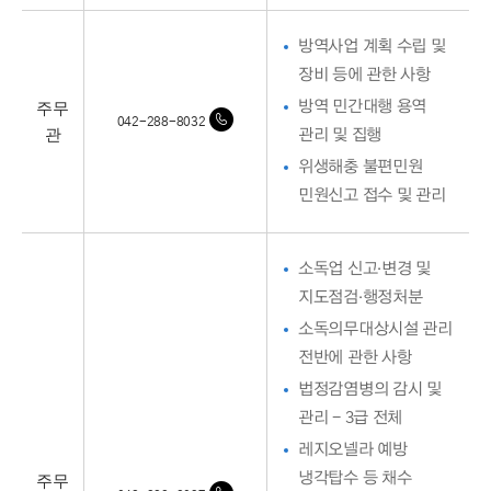
방역사업 계획 수립 및
장비 등에 관한 사항
주무
방역 민간대행 용역
042-288-8032
관
관리 및 집행
위생해충 불편민원
민원신고 접수 및 관리
소독업 신고·변경 및
지도점검·행정처분
소독의무대상시설 관리
전반에 관한 사항
법정감염병의 감시 및
관리 - 3급 전체
레지오넬라 예방
주무
냉각탑수 등 채수