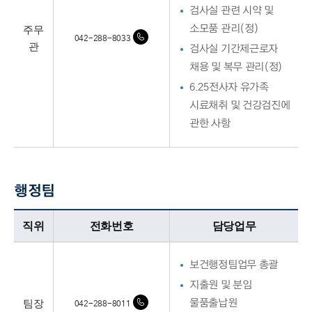
검사실 관련 시약 및
주무
소모품 관리(정)
042-288-8033
관
검사실 기간제근로자
채용 및 복무 관리(정)
6.25전사자 유가족
시료채취 및 건강검진에
관한 사항
행정팀
행정팀업무담당자의 정보로 직위, 전화번호, 담당업무를 안내하고 있습니다
직위
전화번호
담당업무
보건행정팀업무 총괄
지출원 및 분임
팀장
물품출납원
042-288-8011