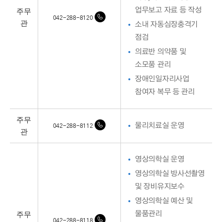
주무
업무보고 자료 등 작성
042-288-8120
관
소내 자동심장충격기
점검
의료반 의약품 및
소모품 관리
장애인일자리사업
참여자 복무 등 관리
주무
물리치료실 운영
042-288-8112
관
영상의학실 운영
영상의학실 방사선촬영
및 장비유지보수
영상의학실 예산 및
주무
물품관리
042-288-8118