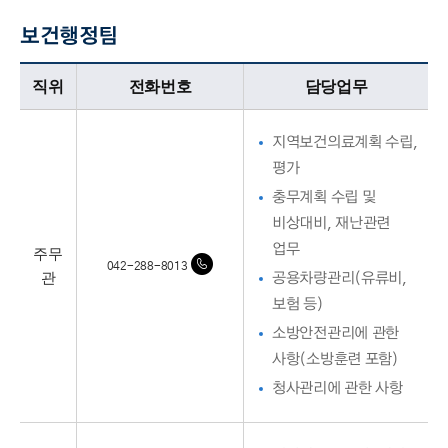
보건행정팀
보건행정팀업무담당자의 정보로 직위, 전화번호, 담당업무를 안내하고 있습니다
직위
전화번호
담당업무
지역보건의료계획 수립,
평가
충무계획 수립 및
비상대비, 재난관련
업무
주무
042-288-8013
관
공용차량관리(유류비,
보험 등)
소방안전관리에 관한
사항(소방훈련 포함)
청사관리에 관한 사항