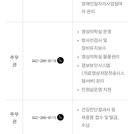
장애인일자리사업참여
자 관리
영상의학실 운영
방사선검사 및
장비유지보수
주무
영상의학실 물품관리
042-288-8119
관
정보보안시스템
(의료영상저장전송시스
템서버)관리
민원실운영 지원
건강진단결과서 등
주무
제증명 접수 및 발급,
042-288-8115
관
수납