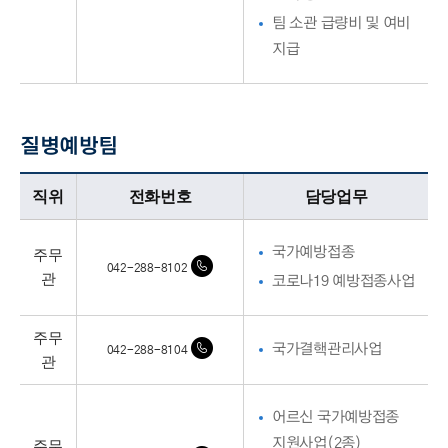
팀 소관 급량비 및 여비
지급
질병예방팀
질병예방팀업무담당자의 정보로 직위, 전화번호, 담당업무를 안내하고 있습니다
직위
전화번호
담당업무
주무
국가예방접종
042-288-8102
관
코로나19 예방접종사업
주무
국가결핵관리사업
042-288-8104
관
어르신 국가예방접종
주무
지원사업(2종)