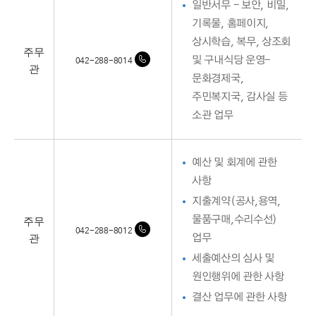
일반서무 - 보안, 비밀,
기록물, 홈페이지,
상시학습, 복무, 상조회
주무
및 구내식당 운영-
042-288-8014
관
문화경제국,
주민복지국, 감사실 등
소관 업무
예산 및 회계에 관한
사항
지출계약(공사,용역,
주무
물품구매,수리수선)
042-288-8012
관
업무
세출예산의 심사 및
원인행위에 관한 사항
결산 업무에 관한 사항