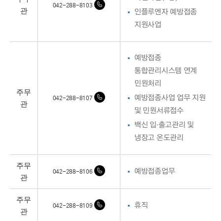
042-288-8103
관
인플루엔자 예방접종
지원사업
예방접종
통합관리시스템 연계
민원처리
주무
예방접종사업 업무 지원
042-288-8107
관
및 민원서류접수
백신 입·출고관리 및
냉장고 온도관리
주무
예방접종업무
042-288-8106
관
주무
휴직
042-288-8109
관