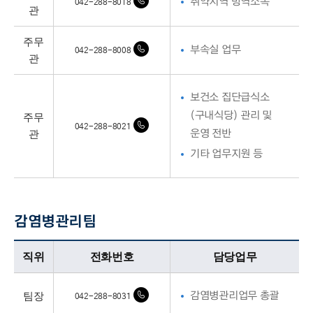
취약지역 방역소독
042-288-8018
관
주무
부속실 업무
042-288-8008
관
보건소 집단급식소
주무
(구내식당) 관리 및
042-288-8021
관
운영 전반
기타 업무지원 등
감염병관리팀
감염병관리팀업무담당자의 정보로 직위, 전화번호, 담당업무를 안내하고 있습니다
직위
전화번호
담당업무
팀장
감염병관리업무 총괄
042-288-8031