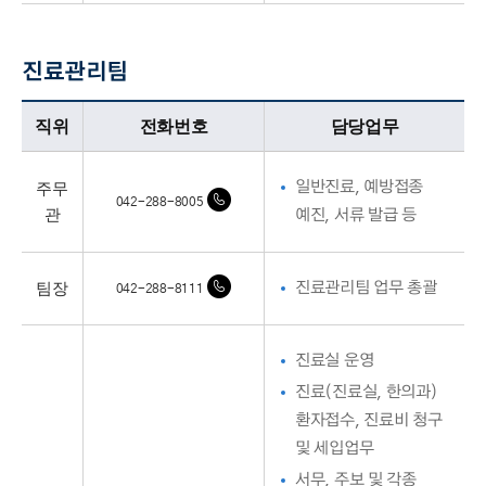
진료관리팀
진료관리팀업무담당자의 정보로 직위, 전화번호, 담당업무를 안내하고 있습니다
직위
전화번호
담당업무
주무
일반진료, 예방접종
042-288-8005
관
예진, 서류 발급 등
팀장
진료관리팀 업무 총괄
042-288-8111
진료실 운영
진료(진료실, 한의과)
환자접수, 진료비 청구
및 세입업무
서무, 주보 및 각종