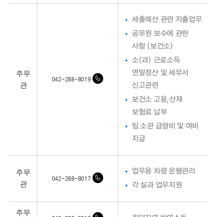
세출예산 관련 지출업무
공무원 보수에 관한
사항 (보건소)
소(과) 근로소득
주무
연말정산 및 세무서
042-288-8019
관
신고관련
보건소 고용,산재
보험료 납부
팀 소관 급량비 및 여비
지급
주무
업무용 차량 운행관리
042-288-8017
관
각 실과 업무지원
주무