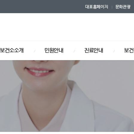
대표홈페이지
문화관광
보건소소개
민원안내
진료안내
보건
연혁
안내
내
사업
식
보건소기구
사전정보공개
물리치료안내
장기·인체조직 기증희망등록
입찰/공고
사업
건강관리사업
암검진사업
보건자료실
암 환자 관리사업
시는길
포털
보건소안내
거짓청구요양기관공표
이트