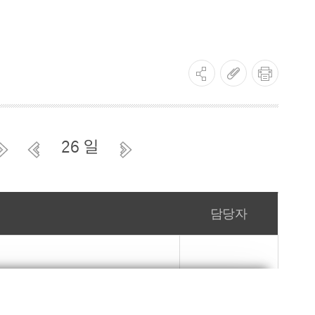
건강증진사업
금연사업
사업
건강생활실천사업
영양플러스사업
사업
의료급여수급권자 건강검진 사업
26 일
원사업
한의약건강증진사업
담당자
정신건강사업
정신건강사업