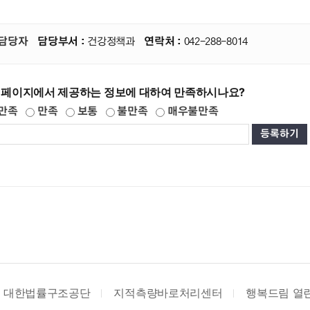
담당자
담당부서 :
건강정책과
연락처 :
042-288-8014
 페이지에서 제공하는 정보에 대하여 만족하시나요?
만족
만족
보통
불만족
매우불만족
법률구조공단
지적측량바로처리센터
행복드림 열린소