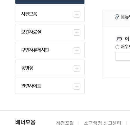
사진모음
메뉴
만족도조사
보건자료실
이
매우
구민자유게시판
동영상
관련사이트
청렴포털
소극행정 신고센터
대한
배너모음