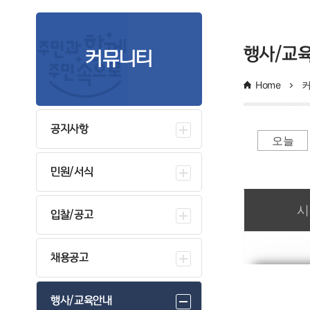
의료비지원사업
행사/교
커뮤니티
희귀질환자 의료비지원
소아암환자 
Home
성인암환자 의료비지원
노인 개안수술
노인 무릎인공관절 수술지원
난임(불임)부
공지사항
오늘
청소년 산모 임신.출산 의료비 지원사업
미숙아 및 
신생아 청각선별검사
선천성대사이
민원/서식
일간 부서일정관리
고위험 임산부 의료비 지원사업
임신 사전건
시
입찰/공고
영구 불임예상 난자 · 정자 냉동 지원
채용공고
행사/교육안내