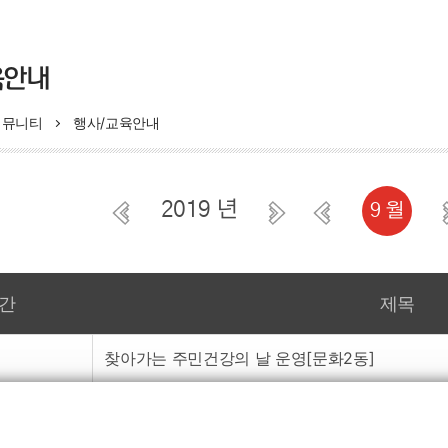
모자보건사업
육안내
의료비지원
모자보건사업
커뮤니티
행사/교육안내
산모·신생아 건강관리지원
비 지원 사업
영유아 건강검진 사업
부 지원사업
B형간염 주산기감염 예방
2019 년
9 월
선천성이상아 의료비지원사업
저소득층기저귀조제분유지
상검사 및 환아관리
임신부 및 배우자 백일해
예방접종비 지원사업
강관리 지원사업
간
제목
찾아가는 주민건강의 날 운영[문화2동]