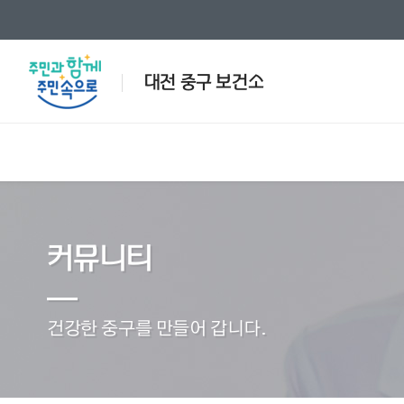
대전 중구 보건소
인사말
제증명발급안내
일반진료안내
국가예방접종 지원사업
공지사항
보건소
인허가
검사안
방문보건
민원/서
커뮤니티
국가예방접종 지원사업
방문
예방접종안내
국가
행사/교육안내
사진모음
예방접종별정보
재가 
전화번호안내
의약업소현황
한의진료안내
찾아오
응급의료
건강한 중구를 만들어 갑니다.
동영상
관련사
건강정책과
건강증진과