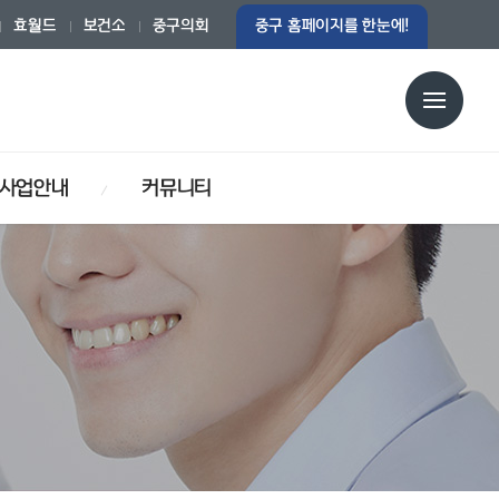
효월드
보건소
중구의회
중구 홈페이지를 한눈에!
사업안내
커뮤니티
중구건강생활지원센터
보건행정서비스헌장
방사선 촬영안내
감염병 예방사업
채용공고
방역소독사업
감염병관리
구민자유게시판
HIV 감염인 예방관리사업
결핵관리사업