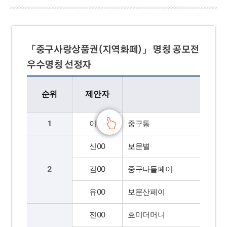
「중구사랑상품권(지역화페)」 명칭 공모전
우수명칭 선정자
중구사랑상품권(지역화폐) 명칭 공모전 우수제안 선정자 - 순위, 제안자, 선정명칭, 홈페이지등록번호, 등급, 시상금 (표창훈격: 중구청장) 정보 제공
순위
제안자
선정
1
이00
중구통
신00
보문별
2
김00
중구나들페이
유00
보문산페이
전00
효미더머니