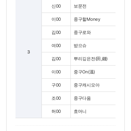
신00
보문전
이00
중구할Money
김00
중구로와
여00
받으슈
3
김00
뿌리깊은전(田,錢)
이00
중구On(溫)
구00
중구캐시모아
조00
중구다움
허00
효머니