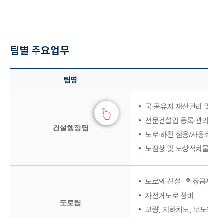
팀별 주요업무
팀별 주요업무 - 팀명, 업무내용, 대표전화 정보 제공
팀명
국·공유지 재산관리 및
전문건설업 등록·관리
건설행정팀
도로·하천 점용/사용료 
노점상 및 노상적치물 
도로의 신설 · 확장공사
자전거도로 정비
도로팀
교량, 지하차도, 보도육