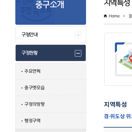
지역특성
중구소개
Home
구청안내
구정현황
주요연혁
중구옛모습
구정의방향
지역특성
경·위도상 위
행정구역
경·위도상 위치 - 구청소재지, 경도와 위도와의 극점(단, 지역, 극점) 정보 제공