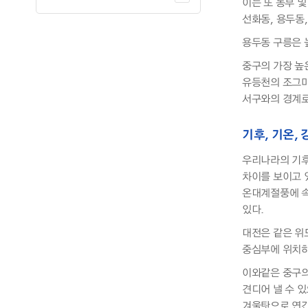
이는 또 동부 
선화동, 용두동
용두동 구릉은 
중구의 가장 높
유등천의 조그마
서구와의 경계로
기후, 기온,
우리나라의 기후
차이를 보이고 있
온대계절풍에 속
있다.
대전은 같은 위
중심부에 위치하
이와같은 중구의
견디어 낼 수 
겨울탓으로 연간