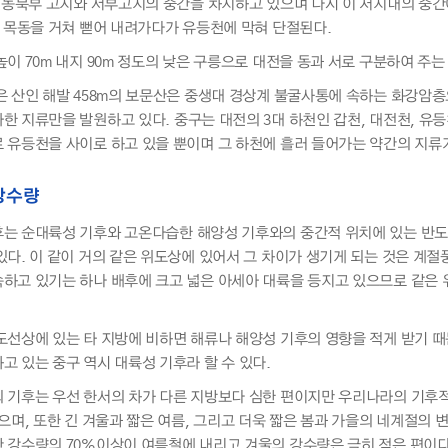
및 동북부 고지와 서부고지의 중간을 차지하고 있으며 다시 이 저지대의 중간
, 목동을 거쳐 뻗어 내려가다가 유등천에 막혀 단절된다.
높이 70m 내지 90m 정도의 낮은 구릉으로 대전을 동과 서로 구분하여 주
은 산인 해발 458m의 보문산은 중생대 경상계 불굴사통에 속하는 화강암층
한 지류만을 발원하고 있다. 중구는 대전의 3대 하천인 갑천, 대전천, 유
 유등천을 사이로 하고 있을 뿐이며 그 하천에 흘러 들어가는 약간의 지류가
 강수량
는 순대륙성 기후와 고온다습한 해양성 기후와의 중간적 위치에 있는 반도
다. 이 같이 거의 같은 위도상에 있어서 그 차이가 생기게 되는 것은 계절풍
하고 있기는 하나 배후에 크고 넓은 아세아 대륙을 등지고 있으므로 같은 위
도선상에 있는 타 지방에 비하면 해류나 해양성 기후의 영향을 적게 받기 때
고 있는 중구 역시 대륙성 기후라 할 수 있다.
 기후는 우선 한서의 차가 다른 지방보다 심한 편이지만 우리나라의 기후
있으며, 또한 긴 겨울과 짧은 여름, 그리고 더욱 짧은 봄과 가을의 네계절
 강수량의 70%이상이 여름철에 내리고 겨울의 강수량은 극히 적은 편이다