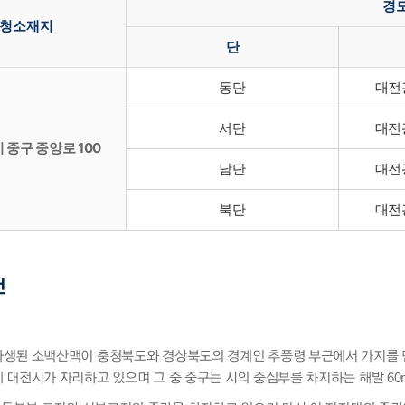
경
청소재지
단
동단
대전
서단
대전
중구 중앙로 100
남단
대전
북단
대전
건
생된 소백산맥이 충청북도와 경상북도의 경계인 추풍령 부근에서 가지를 
 대전시가 자리하고 있으며 그 중 중구는 시의 중심부를 차지하는 해발 6