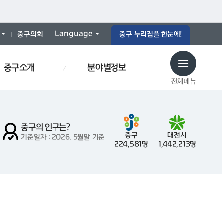
Language
중구의회
중구 누리집을 한눈에!
중구소개
분야별정보
전체메뉴
중구의 인구는?
중구
대전시
기준일자 : 2026. 5월말 기준
224,581명
1,442,213명
형폐기물
경로당
인사이동
감사
폐기물스티커
폐기