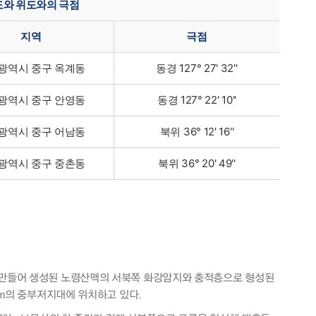
도와 위도와의 극점
지역
극점
광역시 중구 옥계동
동경 127° 27' 32''
광역시 중구 안영동
동경 127° 22' 10''
광역시 중구 어남동
북위 36° 12' 16''
광역시 중구 중촌동
북위 36° 20' 49''
만들어 생성된 노령산맥의 서북쪽 화강암지와 충적층으로 형성된
0m의 중부저지대에 위치하고 있다.