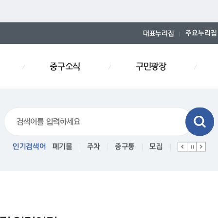
주요누리집
대표누리집
중구소식
구민광장
폐기물스티커
인기검색어
폐기물
주차
중구통
모집
예산서
대