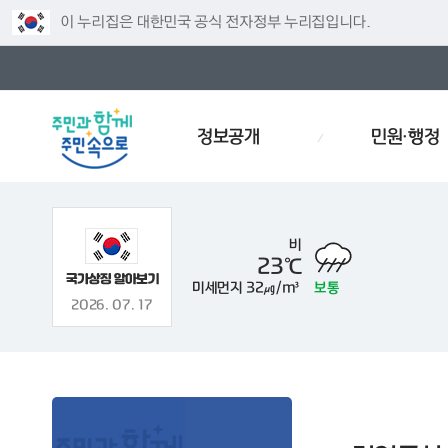
이 누리집은 대한민국 공식 전자정부 누리집입니다.
정보공개
민원·행정
비
23℃
미세먼지
32㎍/m³
보통
모집
예산서
대형폐기물
경로당
인사이동
감사
2026. 07. 17