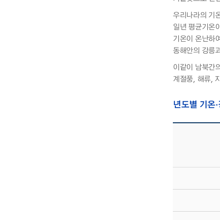
우리나라의 기온
일년 평균기온이
기온이 온난하여
동해안의 강릉과 
이같이 남북간의
계절풍, 해류, 
년도별 기온·
년도별 기온·강수량·바람 등 현황 - 년도, 기온(최고, 최저), 강수량, 평균습도 정보 제공