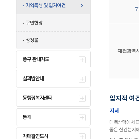
지역특성 및 입지여건
구
구민헌장
상징물
대전광역시 
중구 관내지도
실과별안내
동행정복지센터
입지적 여
지세
통계
태백산맥에서 파
좁은 산간분지에
자매결연도시