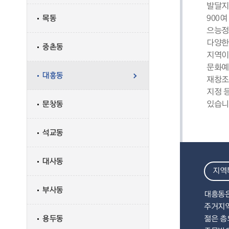
발달지
목동
900
으능정
다양한
중촌동
지역이
문화예
대흥동
재창조
지정 
문창동
있습니
석교동
대사동
지역
부사동
대흥동은
주거지역
용두동
젊은 층