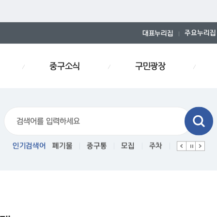
주요누리집
대표누리집
중구소식
구민광장
스티커
인기검색어
폐기물
중구통
모집
주차
인사
경로당