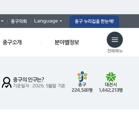
Language
중구의회
중구 누리집을 한눈에!
중구소개
분야별정보
전체메뉴
중구의 인구는?
중구
대전시
기준일자 : 2026. 5월말 기준
224,581명
1,442,213명
예산서
인사이동
재개발
폐기물스티커
폐기물
중구