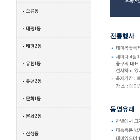
주목받으
오류동
태평1동
전통행사
태평2동
테미봄꽃축
해마다 4월이
유천1동
중구의 대표
선사하고 있
축제기간 : 
유천2동
장 소 : 테미
문화1동
동명유래
문화2동
한밭에서 크
대흥동은 백
산성동
테미였으며 1