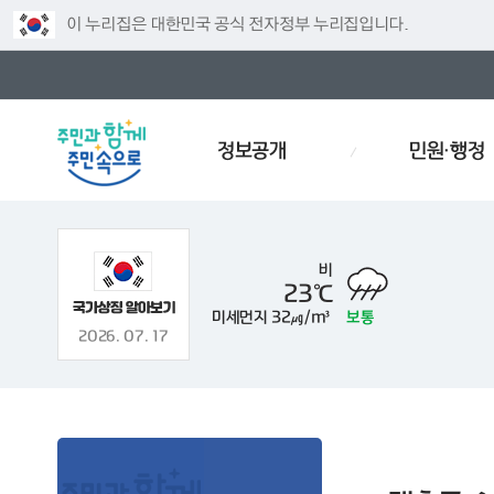
이 누리집은 대한민국 공식 전자정부 누리집입니다.
정보공개
민원·행정
비
23℃
미세먼지
32㎍/m³
보통
주차
인사
경로당
예산서
인사이동
재개발
폐기물
2026. 07. 17