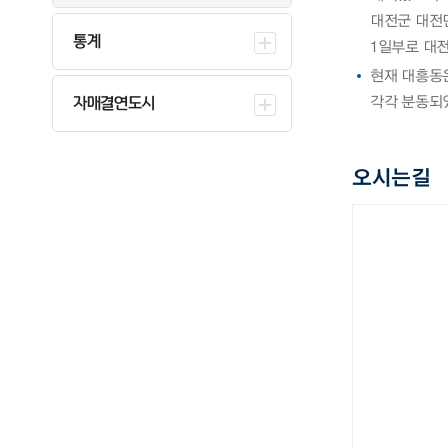
대전군 대전면
통계
1일부로 대
현재 대흥동은
자매결연도시
각각 분동되었
오시는길