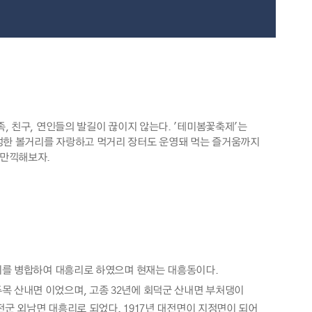
, 친구, 연인들의 발길이 끊이지 않는다. '테미봄꽃축제'는
성한 볼거리를 자랑하고 먹거리 장터도 운영돼 먹는 즐거움까지
 만끽해보자.
댕이를 병합하여 대흥리로 하였으며 현재는 대흥동이다.
 산내면 이었으며, 고종 32년에 회덕군 산내면 부처댕이
전군 외남면 대흥리로 되었다. 1917년 대전면이 지정면이 되어