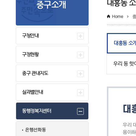
대흥동 
중구소개
Home
구청안내
대흥동 소
구정현황
우리 동 핫
중구 관내지도
실과별안내
대
동행정복지센터
우리 
은행선화동
용이하