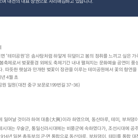
며 대전의 대표 상권으로 자리매김하고 있습니다.
제
면 '테미공원'은 솜사탕처럼 하얗게 뒤덮이고 봄의 정취를 느끼고 싶은 가족
 봄축제로서 벚꽃풍경 외에도 축제기간 내내 펼쳐지는 문화예술 공연이 풍
다. 따뜻한 햇살과 만개한 벚꽃이 장관을 이루는 테미공원에서 꽃의 향연을
매년 4월 초
공원 일원(대전 중구 보문로199번길 37-36)
게 일어날 것이라 하여 대흥(大興)이라 하였으며, 동산마루, 테미, 부처
제시대는 우술군, 통일신라시대에는 비풍군에 속하였다가, 조선시대에 공주목
914년 일본 총독부의 군·면 통합으로 동산마루, 부처댕이, 테미를 통합 대