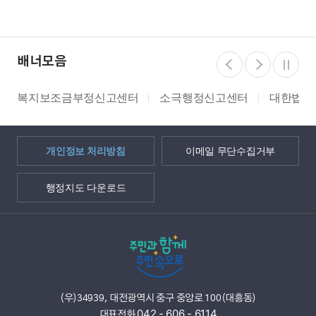
배너모음
복지보조금부정신고센터
소극행정신고센터
대한법률구
개인정보 처리방침
이메일 무단수집거부
행정지도 다운로드
(우)34939, 대전광역시 중구 중앙로 100(대흥동)
042 - 606 - 6114
대표전화