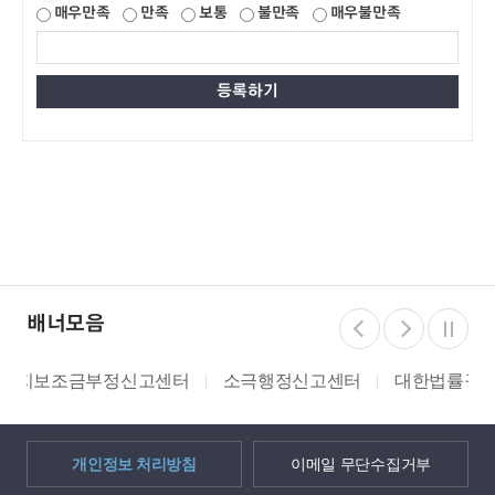
매우만족
만족
보통
불만족
매우불만족
배너모음
터
소극행정신고센터
대한법률구조공단
쌀 밭 조건분
개인정보 처리방침
이메일 무단수집거부