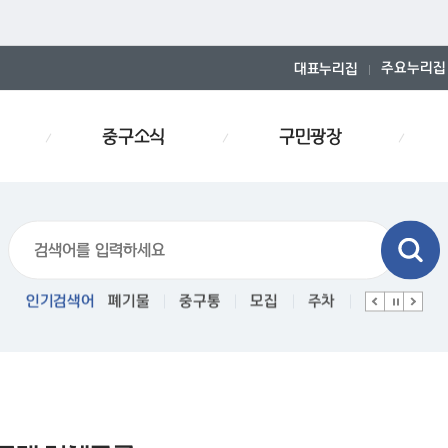
주요누리집
대표누리집
중구소식
구민광장
폐기물스티커
인기검색어
폐기물
중구통
모집
주차
인사
경