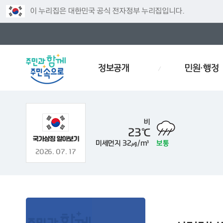
이 누리집은 대한민국 공식 전자정부 누리집입니다.
정보공개
민원·행정
비
23℃
미세먼지
32㎍/m³
보통
주차
인사
경로당
예산서
인사이동
효문화
2026. 07. 17