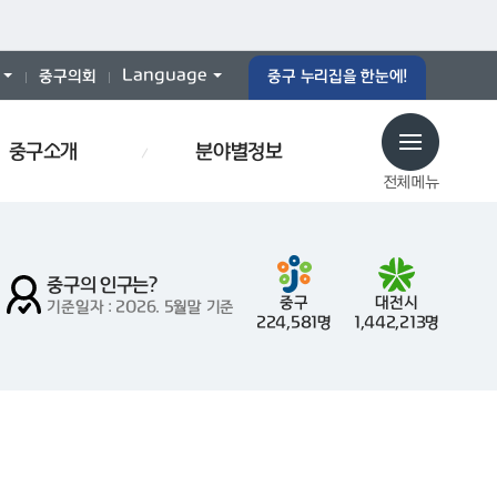
Language
중구의회
중구 누리집을 한눈에!
중구소개
분야별정보
전체메뉴
중구의 인구는?
중구
대전시
기준일자 : 2026. 5월말 기준
224,581명
1,442,213명
로당
예산서
인사이동
효문화
폐기물스티커
폐기물