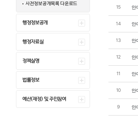
사전정보공개목록 다운로드
15
안마
행정정보공개
14
안마
13
안마
행정자료실
12
안마
정책실명
11
안마
법률정보
10
안마
예산(재정) 및 주민참여
9
안마