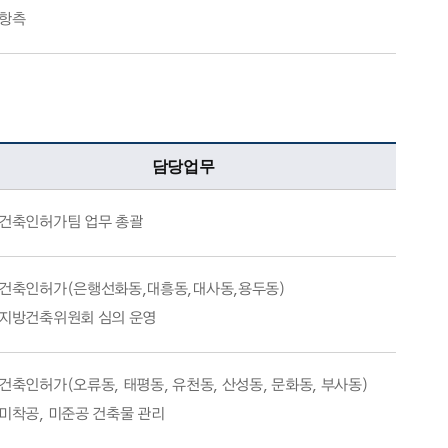
항측
담당업무
건축인허가팀 업무 총괄
건축인허가(은행선화동,대흥동,대사동,용두동)
지방건축위원회 심의 운영
건축인허가(오류동, 태평동, 유천동, 산성동, 문화동, 부사동)
미착공, 미준공 건축물 관리