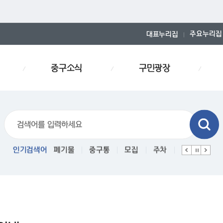
주요누리집
대표누리집
중구소식
구민광장
티커
인기검색어
폐기물
중구통
모집
주차
인사
경로당