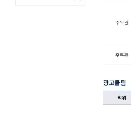
주무관
주무관
광고물팀
광고물팀업무담당자의 정보로 직위, 전화번호, 담당업무를 안내하고 있습니다
직위