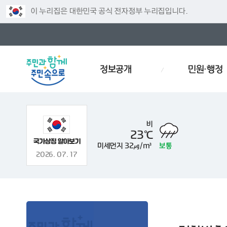
이 누리집은 대한민국 공식 전자정부 누리집입니다.
정보공개
민원·행정
비
23℃
미세먼지
32㎍/m³
보통
차
인사
경로당
예산서
인사이동
재개발
폐기물스
2026. 07. 17