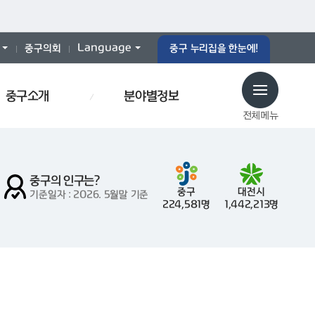
Language
중구의회
중구 누리집을 한눈에!
중구소개
분야별정보
전체메뉴
중구의 인구는?
중구
대전시
기준일자 : 2026. 5월말 기준
224,581명
1,442,213명
예산서
인사이동
재개발
폐기물스티커
폐기물
중구통