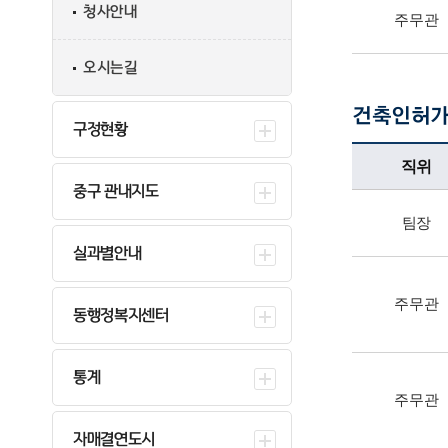
청사안내
주무관
오시는길
건축인허
구정현황
건축인허가팀업무담당자의 정보로 직위, 전화번호, 담당업무를 안내하고 있습니다
직위
중구 관내지도
팀장
실과별안내
주무관
동행정복지센터
통계
주무관
자매결연도시