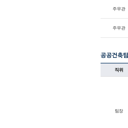
주무관
주무관
공공건축
공공건축팀업무담당자의 정보로 직위, 전화번호, 담당업무를 안내하고 있습니다
직위
팀장