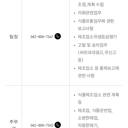
조정,계획 수립
의회관련업무
식품유통업무에 관한
보고사항
팀장
제조업소위생등급평가
042-606-7341
고발 및 송치업무
(허위과대광고,무신고
등)
제조업소 등 품목보고에
관한 사항
식품제조업소 관련 계획
등
제조업, 식품운반업,
소분판매업,
주무
자동판매기,
042-606-7342