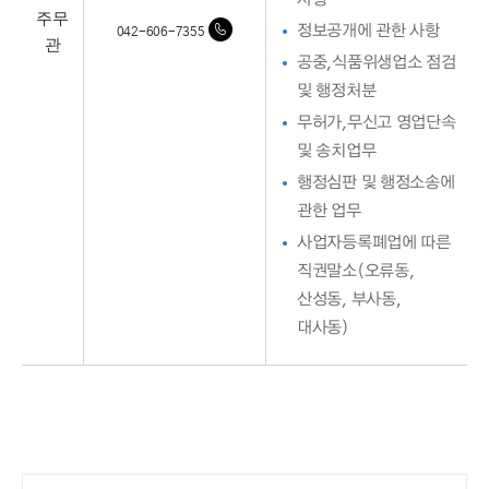
주무
정보공개에 관한 사항
042-606-7355
관
공중,식품위생업소 점검
및 행정처분
무허가,무신고 영업단속
및 송치업무
행정심판 및 행정소송에
관한 업무
사업자등록폐업에 따른
직권말소(오류동,
산성동, 부사동,
대사동)