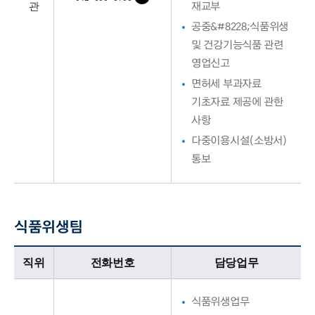
관
재교부
공중&#8228;식품위생
및 건강기능식품 관련
영업신고
면허세 부과자료
기초자료 제공에 관한
사항
다중이용시설(소방서)
통보
식품위생팀
식품위생팀업무담당자의 정보로 직위, 전화번호, 담당업무를 안내하고 있습니다
직위
전화번호
담당업무
식품위생업무