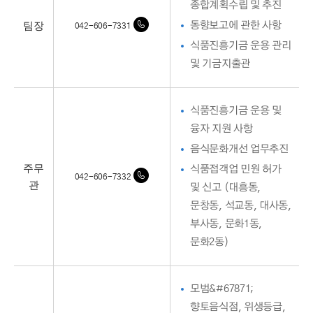
종합계획수립 및 추진
팀장
동향보고에 관한 사항
042-606-7331
식품진흥기금 운용 관리
및 기금지출관
식품진흥기금 운용 및
융자 지원 사항
음식문화개선 업무추진
주무
식품접객업 민원 허가
042-606-7332
관
및 신고 (대흥동,
문창동, 석교동, 대사동,
부사동, 문화1동,
문화2동)
모범&#67871;
향토음식점, 위생등급,