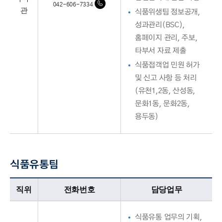
042-606-7334
관
식품위생팀 정보공개,
성과관리(BSC),
홈페이지 관리, 주보,
타부서 자료 제출
식품접객업 민원 허가
및 신고 사항 등 처리
(유천1,2동, 산성동,
문화1동, 문화2동,
용두동)
식품유통팀
식품유통팀업무담당자의 정보로 직위, 전화번호, 담당업무를 안내하고 있습니다
직위
전화번호
담당업무
식품유통 업무의 기획,