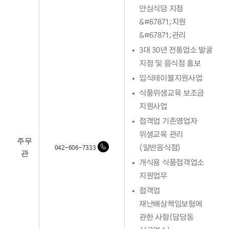
안심식당 지정
&#67871;지원
&#67871;관리
3대 30년 전통업소 발굴
지정 및 음식점 홍보
입식테이블지원사업
식품위생교육 보조금
지원사업
접객업 기존영업자
위생교육 관리
주무
(일반음식점)
042-606-7333
관
개식용 식품접객업소
지원업무
접객업
재난배상책임보험에
관한 사항(담당동