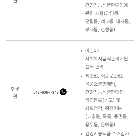
관
건강기능식품판매업에
관한 사항(담당동:
문창동, 석교동, 대사동,
부사동, 산성동)
어린이·
사회복지급식관리지원
센터 관리
제조업, 식품운반업,
식품소분판매업,
주무
건강기능식품판매업
042-606-7343
관
영업등록(신고) 및
지도점검, 행정처분
(대흥동, 목동, 중촌동,
용두동, 문화동)
건강기능식품 수거검사