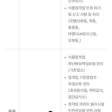
신규업소)
식품접객업 민원 허가
및 신고 사항 등 처리
(은행선화동, 목동,
중촌동,
태평1&#8231;2동,
오류동,)
식품접객업
재난배상책임보험 관리
(기존업소)
접객업 기존영업자
위생교육 관리
(휴게음식점, 위탁급식,
집단급식소)
접객업 어린이 놀이시설
주무
안전관리에 관한 사항