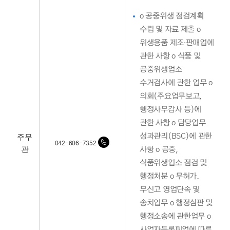
o 공중위생 점검계획
수립 및 자료 제출 o
위생용품 제조·판매업에
관한 사항 o 식품 및
공중위생업소
수거검사에 관한 업무 o
의회(주요업무보고,
행정사무감사 등)에
관한 사항 o 담당업무
주무
성과관리(BSC)에 관한
042-606-7352
관
사항 o 공중,
식품위생업소 점검 및
행정처분 o 무허가.
무신고 영업단속 및
송치업무 o 행정심판 및
행정소송에 관한업무 o
사업자등록폐업에 따른