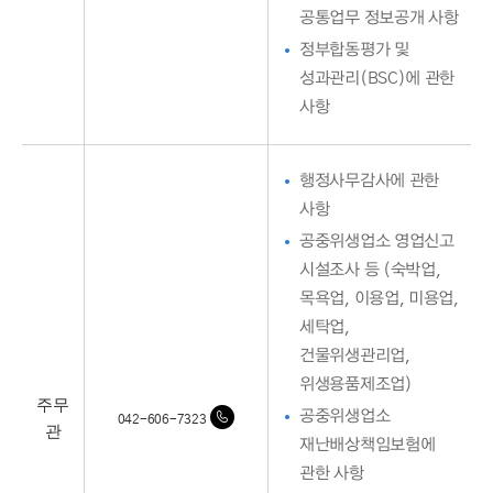
공통업무 정보공개 사항
정부합동평가 및
성과관리(BSC)에 관한
사항
행정사무감사에 관한
사항
공중위생업소 영업신고
시설조사 등 (숙박업,
목욕업, 이용업, 미용업,
세탁업,
건물위생관리업,
위생용품제조업)
주무
공중위생업소
042-606-7323
관
재난배상책임보험에
관한 사항