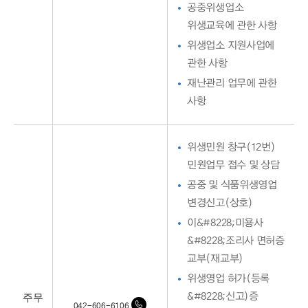
공중위생업소
위생교육에 관한 사항
위생업소 지원사업에
관한 사항
재난관리 업무에 관한
사항
위생민원 창구(12번)
민원업무 접수 및 상담
공중 및 식품위생영업
변경신고(상호)
이&#8228;미용사
&#8228;조리사 면허증
교부(재교부)
위생영업 허가(등록
주무
&#8228;신고)증
042-606-6106