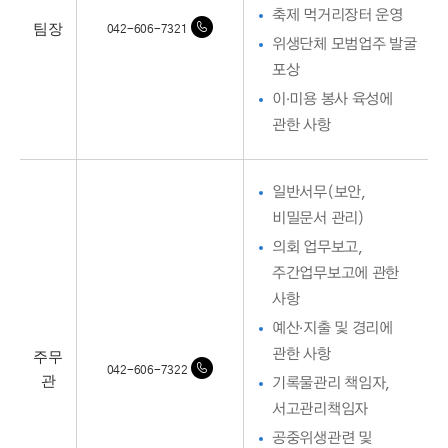
축제 먹거리장터 운영
팀장
042-606-7321
위생단체 모범업주 발굴
포상
이·미용 봉사 육성에
관한 사항
일반서무(보안,
비밀문서 관리)
의회 업무보고,
주간업무보고에 관한
사항
예산·지출 및 경리에
주무
관한 사항
042-606-7322
관
기록물관리 책임자,
서고관리책임자
공중위생관련 및