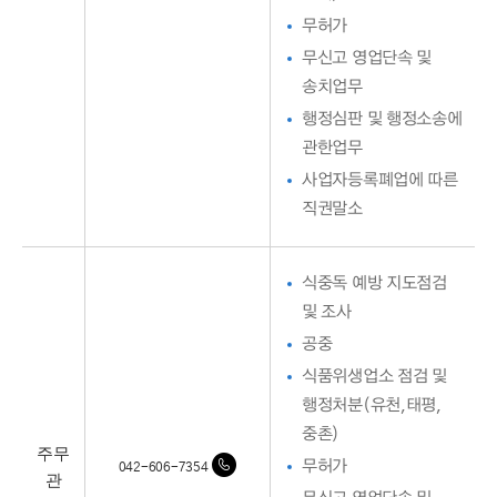
무허가
무신고 영업단속 및
송치업무
행정심판 및 행정소송에
관한업무
사업자등록폐업에 따른
직권말소
식중독 예방 지도점검
및 조사
공중
식품위생업소 점검 및
행정처분(유천,태평,
중촌)
주무
무허가
042-606-7354
관