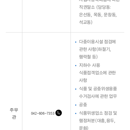
직권말소 (담당동:
은선동, 목동, 문창동,
석교동)
다중이용시설 점검에
관한 사항(하절기,
행락철 등)
지하수 사용
식품접객업소에 관한
사항
식품 및 공중위생용품
수거검사에 관한 업무
공중
주무
식품위생업소 점검 및
042-606-7353
관
행정처분(대흥,용두,
문화)