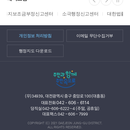
고센터
소극행정신고센터
대한법률구조공단
쌀 밭 조
개인정보 처리방침
이메일 무단수집거부
행정지도 다운로드
(우)34939, 대전광역시 중구 중앙로 100(대흥동)
042 - 606 - 6114
대표전화
당직실 042-606-6222~4 (주말, 공휴일)
대표팩스 042 - 606 - 7999
COPYRIGHT (C) 2021 DAEJEON JUNG-GU DISTRICT.
ALL RIGHTS RESERVED.