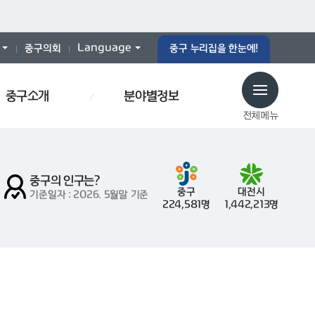
Language
중구의회
중구 누리집을 한눈에!
중구소개
분야별정보
전체메뉴
중구의 인구는?
중구
대전시
기준일자 : 2026. 5월말 기준
224,581명
1,442,213명
로당
예산서
인사이동
재개발
폐기물스티커
폐기물