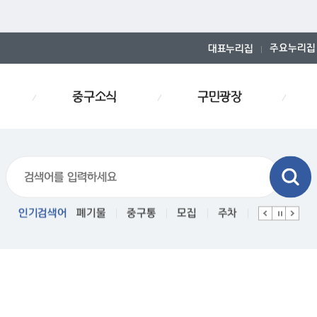
주요누리집
대표누리집
중구소식
구민광장
폐기물스티커
인기검색어
폐기물
중구통
모집
주차
인사
경