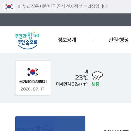
이 누리집은 대한민국 공식 전자정부 누리집입니다.
정보공개
민원·행정
비
23℃
미세먼지
32㎍/m³
보통
주차
인사
경로당
예산서
인사이동
재개발
2026. 07. 17