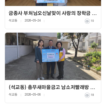
금종사 부처님오신날맞이 사랑의 장학금 지원
석교동
2026-05-24
10
(석교동) 충무새마을금고 남소저빨래방 냉장고 기탁
석교동
2026-05-06
18