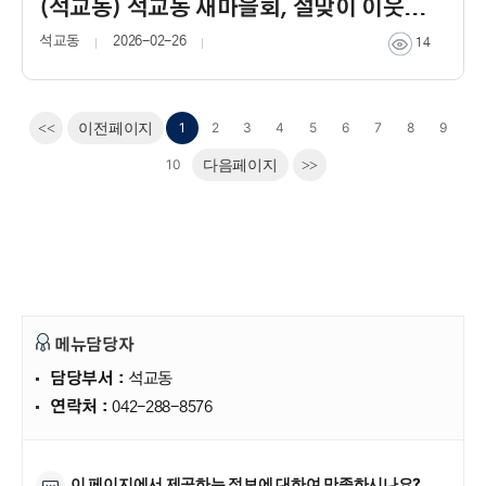
(석교동) 석교동 새마을회, 설맞이 이웃돕기 바자회 개최
석교동
2026-02-26
14
1
2
3
4
5
6
7
8
9
<<
이전페이지
10
다음페이지
>>
메뉴담당자
담당부서 :
석교동
연락처 :
042-288-8576
만족도조사
이 페이지에서 제공하는 정보에 대하여 만족하시나요?