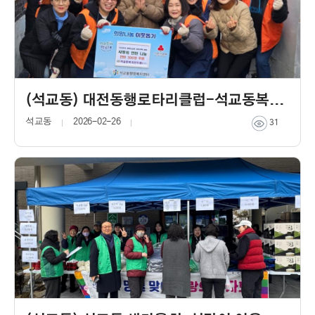
(석교동) 대전동행로타리클럽-석교동복지만두레, 연탄 나눔 봉사
석교동
2026-02-26
31