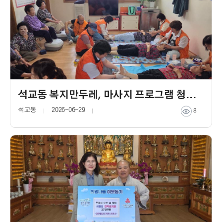
석교동 복지만두레, 마사지 프로그램 청춘을 돌려다오” 봉사 실시
석교동
2026-06-29
8