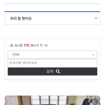
우리 동 핫이슈
게시물 검색
,
총 게시물
페이지
/ 19
170
1