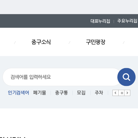
주요누리집
대표누리집
중구소식
구민광장
폐기물스티커
인기검색어
폐기물
중구통
모집
주차
인사
경