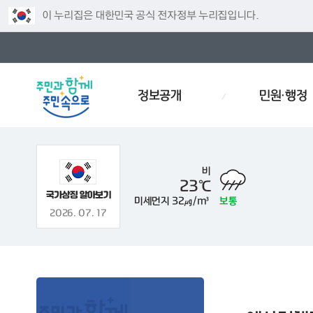
이 누리집은 대한민국 공식 전자정부 누리집입니다.
정보공개
민원·행정
비
23℃
미세먼지
32㎍/m³
보통
주차
인사
경로당
예산서
인사이동
효문화
2026. 07. 17