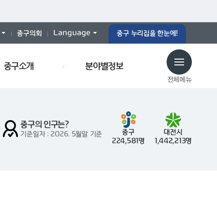
Language
중구의회
중구 누리집을 한눈에!
중구소개
분야별정보
전체메뉴
중구의 인구는?
중구
대전시
기준일자 : 2026. 5월말 기준
224,581명
1,442,213명
로당
예산서
인사이동
효문화
폐기물스티커
폐기물