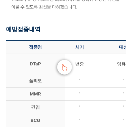
이룰 수 있도록 최선을 다하겠습니다.
예방접종내역
예방접종내역 – 접종명, 시기, 대상 정보 제공
접종명
시기
대상
DTaP
년중
영유아
폴리오
"
"
MMR
"
"
간염
"
"
BCG
"
"