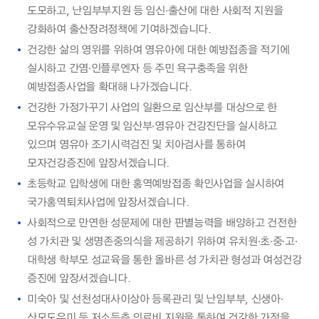
도모하고, 난임부부지원 등 임신·출산에 대한 사회적 지원을
강화하여 출산장려정책에 기여하겠습니다.
건강한 삶의 영위를 위하여 영유아에 대한 예방접종을 적기에
실시하고 간염·인플루엔자 등 주민 욕구충족을 위한
예방접종사업을 확대해 나가겠습니다.
건강한 가정가꾸기 사업의 일환으로 임산부를 대상으로 한
모유수유교실 운영 및 임산부·영유아 건강진단을 실시하고
있으며 영유아 조기시력검진 및 치아검사를 통하여
모자건강증진에 앞장서겠습니다.
초등학교 입학생에 대한 홍역예방접종 확인사업을 실시하여
국가홍역퇴치사업에 앞장서겠습니다.
사회적으로 만연한 성문제에 대한 판별능력을 배양하고 건전한
성 가치관 및 생명존중의식을 제공하기 위하여 유치원·초·중·고·
대학생 학부모 성교육을 통한 올바른 성 가치관 형성과 여성건강
증진에 앞장서겠습니다.
미숙아 및 선천성대사이상아 등록관리 및 난임부부, 신생아·
산모도우미 등 저소득층 의료비 지원을 통하여 건강한 가정을